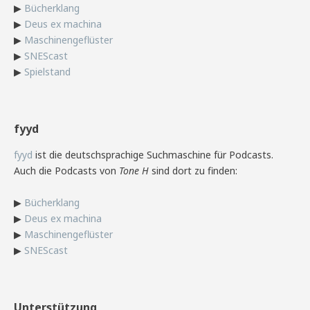
▶
Bücherklang
▶
Deus ex machina
▶
Maschinengeflüster
▶
SNEScast
▶
Spielstand
fyyd
fyyd
ist die deutschsprachige Suchmaschine für Podcasts.
Auch die Podcasts von
Tone H
sind dort zu finden:
▶
Bücherklang
▶
Deus ex machina
▶
Maschinengeflüster
▶
SNEScast
Unterstützung