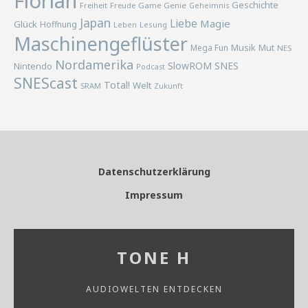
Florian
Geschichte
Freiheit
Freude
Game Genie
Geheimnis
Japan
Liebe
Magie
Glück
Hoffnung
Lesung
Leben
Maschinengeflüster
Musik
Mega Fun
Mut
NES
Nordamerika
SlowROM
SNES
Nintendo
Podcast
SNEScast
Total!
Welt
SRAM
Zukunft
Datenschutzerklärung
Impressum
TONE H
AUDIOWELTEN ENTDECKEN