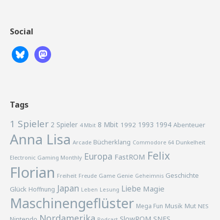
Social
Tags
1 Spieler
2 Spieler
8 Mbit
1993
1994
1992
Abenteuer
4 Mbit
Anna Lisa
Bücherklang
Arcade
Commodore 64
Dunkelheit
Felix
Europa
FastROM
Electronic Gaming Monthly
Florian
Geschichte
Freiheit
Freude
Game Genie
Geheimnis
Japan
Liebe
Magie
Glück
Hoffnung
Lesung
Leben
Maschinengeflüster
Musik
Mega Fun
Mut
NES
Nordamerika
SlowROM
SNES
Nintendo
Podcast