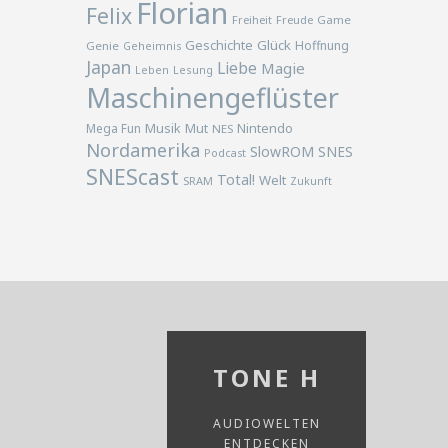
Florian
Felix
Freiheit
Freude
Game
Geschichte
Glück
Hoffnung
Genie
Geheimnis
Japan
Liebe
Magie
Lesung
Leben
Maschinengeflüster
Musik
Nintendo
Mega Fun
Mut
NES
Nordamerika
SlowROM
SNES
Podcast
SNEScast
Total!
Welt
SRAM
Zukunft
TONE H
AUDIOWELTEN
ENTDECKEN