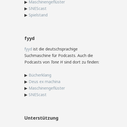
▶
Maschinengeflüster
▶
SNEScast
▶
Spielstand
fyyd
fyyd
ist die deutschsprachige
Suchmaschine für Podcasts. Auch die
Podcasts von
Tone H
sind dort zu finden:
▶
Bücherklang
▶
Deus ex machina
▶
Maschinengeflüster
▶
SNEScast
Unterstützung