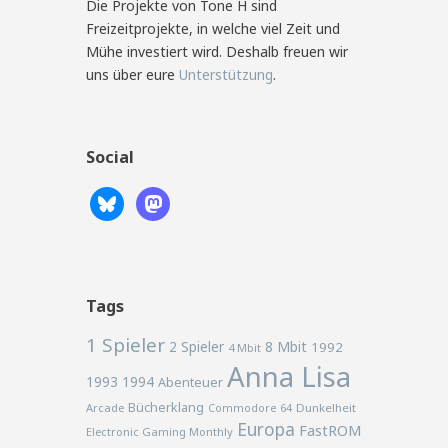
Die Projekte von Tone H sind
Freizeitprojekte, in welche viel Zeit und
Mühe investiert wird. Deshalb freuen wir
uns über eure
Unterstützung
.
Social
Tags
1 Spieler
2 Spieler
8 Mbit
1992
4 Mbit
Anna Lisa
1993
1994
Abenteuer
Bücherklang
Arcade
Commodore 64
Dunkelheit
Europa
FastROM
Electronic Gaming Monthly