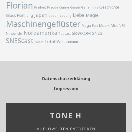
Florian
Geschichte
Freiheit
Freude
Game Genie
Geheimnis
Japan
Liebe
Magie
Glück
Hoffnung
Lesung
Leben
Maschinengeflüster
Musik
Mega Fun
Mut
NES
Nordamerika
SlowROM
SNES
Nintendo
Podcast
SNEScast
Total!
Welt
SRAM
Zukunft
Datenschutzerklärung
Impressum
TONE H
AUDIOWELTEN ENTDECKEN