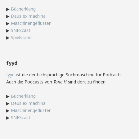
▶
Bücherklang
▶
Deus ex machina
▶
Maschinengeflüster
▶
SNEScast
▶
Spielstand
fyyd
fyyd
ist die deutschsprachige Suchmaschine für Podcasts.
Auch die Podcasts von
Tone H
sind dort zu finden:
▶
Bücherklang
▶
Deus ex machina
▶
Maschinengeflüster
▶
SNEScast