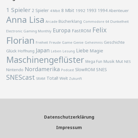
1 Spieler
2 Spieler
8 Mbit
1993
1994
1992
Abenteuer
4 Mbit
Anna Lisa
Bücherklang
Arcade
Commodore 64
Dunkelheit
Felix
Europa
FastROM
Electronic Gaming Monthly
Florian
Geschichte
Freiheit
Freude
Game Genie
Geheimnis
Japan
Liebe
Magie
Glück
Hoffnung
Lesung
Leben
Maschinengeflüster
Musik
Mega Fun
Mut
NES
Nordamerika
SlowROM
SNES
Nintendo
Podcast
SNEScast
Total!
Welt
SRAM
Zukunft
Datenschutzerklärung
Impressum