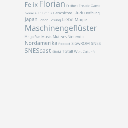
Florian
Felix
Freiheit
Freude
Game
Geschichte
Glück
Hoffnung
Genie
Geheimnis
Japan
Liebe
Magie
Lesung
Leben
Maschinengeflüster
Musik
Nintendo
Mega Fun
Mut
NES
Nordamerika
SlowROM
SNES
Podcast
SNEScast
Total!
Welt
SRAM
Zukunft