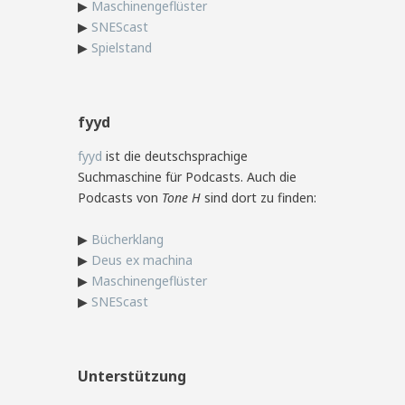
▶
Maschinengeflüster
▶
SNEScast
▶
Spielstand
fyyd
fyyd
ist die deutschsprachige
Suchmaschine für Podcasts. Auch die
Podcasts von
Tone H
sind dort zu finden:
▶
Bücherklang
▶
Deus ex machina
▶
Maschinengeflüster
▶
SNEScast
Unterstützung