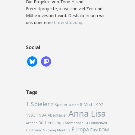
Die Projekte von Tone H sind
Freizeitprojekte, in welche viel Zeit und
Mühe investiert wird. Deshalb freuen wir
uns über eure
Unterstützung
.
Social
Tags
1 Spieler
2 Spieler
8 Mbit
1992
4 Mbit
Anna Lisa
1993
1994
Abenteuer
Bücherklang
Arcade
Commodore 64
Dunkelheit
Europa
FastROM
Electronic Gaming Monthly