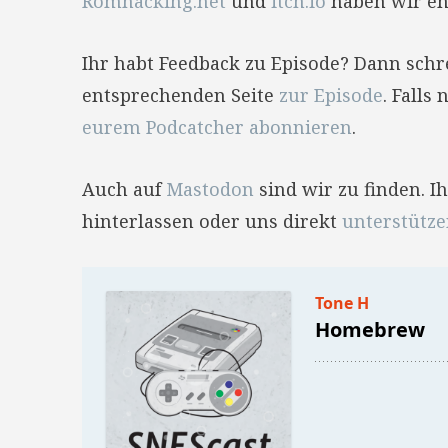
Romhacking.net
und
itch.io
haben wir en
Ihr habt Feedback zu Episode? Dann sch
entsprechenden Seite
zur Episode
. Falls
eurem Podcatcher abonnieren
.
Auch auf
Mastodon
sind wir zu finden. 
hinterlassen oder uns direkt
unterstütz