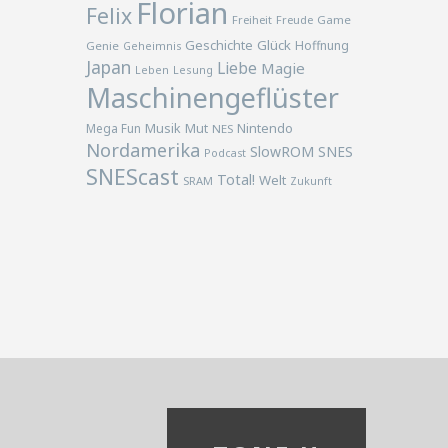
Florian
Felix
Freiheit
Freude
Game
Geschichte
Glück
Hoffnung
Genie
Geheimnis
Japan
Liebe
Magie
Lesung
Leben
Maschinengeflüster
Musik
Nintendo
Mega Fun
Mut
NES
Nordamerika
SlowROM
SNES
Podcast
SNEScast
Total!
Welt
SRAM
Zukunft