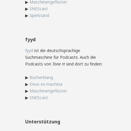
▶
Maschinengeflüster
▶
SNEScast
▶
Spielstand
fyyd
fyyd
ist die deutschsprachige
Suchmaschine für Podcasts. Auch die
Podcasts von
Tone H
sind dort zu finden:
▶
Bücherklang
▶
Deus ex machina
▶
Maschinengeflüster
▶
SNEScast
Unterstützung