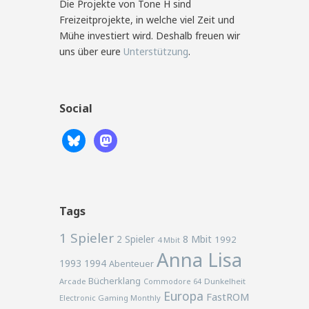
Die Projekte von Tone H sind
Freizeitprojekte, in welche viel Zeit und
Mühe investiert wird. Deshalb freuen wir
uns über eure
Unterstützung
.
Social
Tags
1 Spieler
2 Spieler
8 Mbit
1992
4 Mbit
Anna Lisa
1993
1994
Abenteuer
Bücherklang
Arcade
Commodore 64
Dunkelheit
Europa
FastROM
Electronic Gaming Monthly