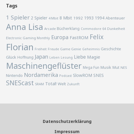
Tags
1 Spieler
2 Spieler
8 Mbit
1993
1994
1992
Abenteuer
4 Mbit
Anna Lisa
Bücherklang
Arcade
Commodore 64
Dunkelheit
Felix
Europa
FastROM
Electronic Gaming Monthly
Florian
Geschichte
Freiheit
Freude
Game Genie
Geheimnis
Japan
Liebe
Magie
Glück
Hoffnung
Lesung
Leben
Maschinengeflüster
Musik
Mega Fun
Mut
NES
Nordamerika
SlowROM
SNES
Nintendo
Podcast
SNEScast
Total!
Welt
SRAM
Zukunft
Datenschutzerklärung
Impressum