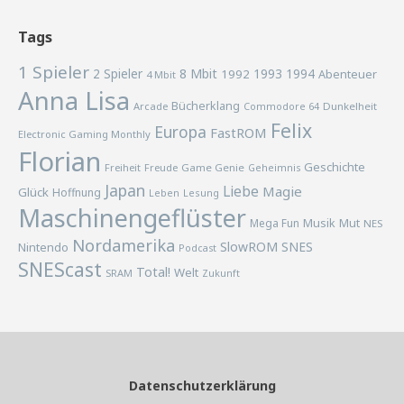
Tags
1 Spieler
2 Spieler
8 Mbit
1993
1994
1992
Abenteuer
4 Mbit
Anna Lisa
Bücherklang
Arcade
Commodore 64
Dunkelheit
Felix
Europa
FastROM
Electronic Gaming Monthly
Florian
Geschichte
Freiheit
Freude
Game Genie
Geheimnis
Japan
Liebe
Magie
Glück
Hoffnung
Lesung
Leben
Maschinengeflüster
Musik
Mega Fun
Mut
NES
Nordamerika
SlowROM
SNES
Nintendo
Podcast
SNEScast
Total!
Welt
SRAM
Zukunft
Datenschutzerklärung