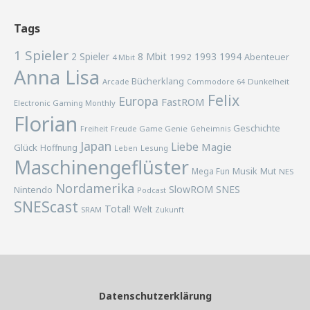
Tags
1 Spieler
2 Spieler
8 Mbit
1993
1994
1992
Abenteuer
4 Mbit
Anna Lisa
Bücherklang
Arcade
Commodore 64
Dunkelheit
Felix
Europa
FastROM
Electronic Gaming Monthly
Florian
Geschichte
Freiheit
Freude
Game Genie
Geheimnis
Japan
Liebe
Magie
Glück
Hoffnung
Lesung
Leben
Maschinengeflüster
Musik
Mega Fun
Mut
NES
Nordamerika
SlowROM
SNES
Nintendo
Podcast
SNEScast
Total!
Welt
SRAM
Zukunft
Datenschutzerklärung