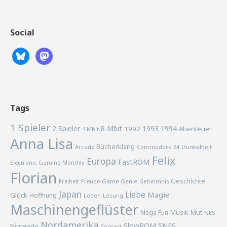
Social
Tags
1 Spieler
2 Spieler
8 Mbit
1993
1994
1992
Abenteuer
4 Mbit
Anna Lisa
Bücherklang
Arcade
Commodore 64
Dunkelheit
Felix
Europa
FastROM
Electronic Gaming Monthly
Florian
Geschichte
Freiheit
Freude
Game Genie
Geheimnis
Japan
Liebe
Magie
Glück
Hoffnung
Lesung
Leben
Maschinengeflüster
Musik
Mega Fun
Mut
NES
Nordamerika
SlowROM
SNES
Nintendo
Podcast