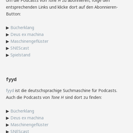
Um die Podcasts von
Tone H
zu abonnieren, folge den
entsprechenden Links und klicke dort auf den Abonnieren-
Button:
▶
Bücherklang
▶
Deus ex machina
▶
Maschinengeflüster
▶
SNEScast
▶
Spielstand
fyyd
fyyd
ist die deutschsprachige Suchmaschine für Podcasts.
Auch die Podcasts von
Tone H
sind dort zu finden:
▶
Bücherklang
▶
Deus ex machina
▶
Maschinengeflüster
▶
SNEScast