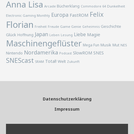
Anna Lisa
Bücherklang
Arcade
Commodore 64
Dunkelheit
Felix
Europa
FastROM
Electronic Gaming Monthly
Florian
Geschichte
Freiheit
Freude
Game Genie
Geheimnis
Japan
Liebe
Magie
Glück
Hoffnung
Lesung
Leben
Maschinengeflüster
Musik
Mega Fun
Mut
NES
Nordamerika
SlowROM
SNES
Nintendo
Podcast
SNEScast
Total!
Welt
SRAM
Zukunft
Datenschutzerklärung
Impressum