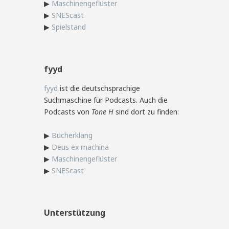
▶
Maschinengeflüster
▶
SNEScast
▶
Spielstand
fyyd
fyyd
ist die deutschsprachige
Suchmaschine für Podcasts. Auch die
Podcasts von
Tone H
sind dort zu finden:
▶
Bücherklang
▶
Deus ex machina
▶
Maschinengeflüster
▶
SNEScast
Unterstützung