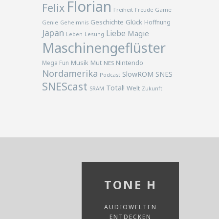
Florian
Felix
Freiheit
Freude
Game
Geschichte
Glück
Hoffnung
Genie
Geheimnis
Japan
Liebe
Magie
Lesung
Leben
Maschinengeflüster
Musik
Nintendo
Mega Fun
Mut
NES
Nordamerika
SlowROM
SNES
Podcast
SNEScast
Total!
Welt
SRAM
Zukunft
TONE H
AUDIOWELTEN
ENTDECKEN