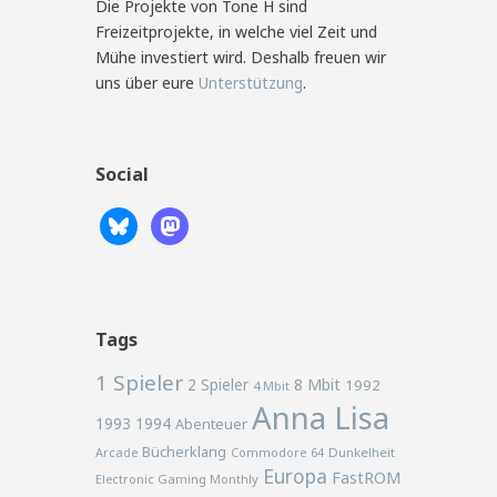
Die Projekte von Tone H sind
Freizeitprojekte, in welche viel Zeit und
Mühe investiert wird. Deshalb freuen wir
uns über eure
Unterstützung
.
Social
Tags
1 Spieler
2 Spieler
8 Mbit
1992
4 Mbit
Anna Lisa
1993
1994
Abenteuer
Bücherklang
Arcade
Commodore 64
Dunkelheit
Europa
FastROM
Electronic Gaming Monthly