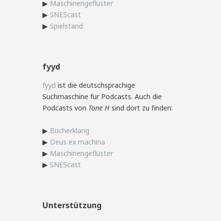
▶
Maschinengeflüster
▶
SNEScast
▶
Spielstand
fyyd
fyyd
ist die deutschsprachige
Suchmaschine für Podcasts. Auch die
Podcasts von
Tone H
sind dort zu finden:
▶
Bücherklang
▶
Deus ex machina
▶
Maschinengeflüster
▶
SNEScast
Unterstützung