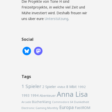
Die Projekte von Tone H sind
Freizeitprojekte, in welche viel Zeit und
Mühe investiert wird. Deshalb freuen wir
uns über eure
Unterstützung
.
Social
Tags
1 Spieler
2 Spieler
8 Mbit
1992
4 Mbit
Anna Lisa
1993
1994
Abenteuer
Bücherklang
Arcade
Commodore 64
Dunkelheit
Europa
FastROM
Electronic Gaming Monthly