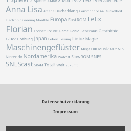
1 Spieler
2 Spieler
8 Mbit
1993
1994
1992
Abenteuer
4 Mbit
Anna Lisa
Bücherklang
Arcade
Commodore 64
Dunkelheit
Felix
Europa
FastROM
Electronic Gaming Monthly
Florian
Geschichte
Freiheit
Freude
Game Genie
Geheimnis
Japan
Liebe
Magie
Glück
Hoffnung
Lesung
Leben
Maschinengeflüster
Musik
Mega Fun
Mut
NES
Nordamerika
SlowROM
SNES
Nintendo
Podcast
SNEScast
Total!
Welt
SRAM
Zukunft
Datenschutzerklärung
Impressum