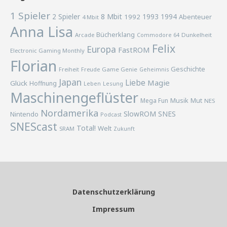
1 Spieler
2 Spieler
8 Mbit
1993
1994
1992
Abenteuer
4 Mbit
Anna Lisa
Bücherklang
Arcade
Commodore 64
Dunkelheit
Felix
Europa
FastROM
Electronic Gaming Monthly
Florian
Geschichte
Freiheit
Freude
Game Genie
Geheimnis
Japan
Liebe
Magie
Glück
Hoffnung
Lesung
Leben
Maschinengeflüster
Musik
Mega Fun
Mut
NES
Nordamerika
SlowROM
SNES
Nintendo
Podcast
SNEScast
Total!
Welt
SRAM
Zukunft
Datenschutzerklärung
Impressum