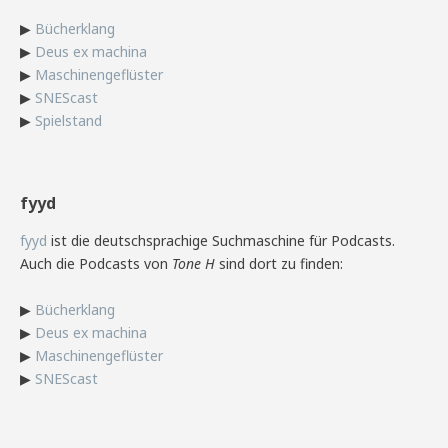
▶
Bücherklang
▶
Deus ex machina
▶
Maschinengeflüster
▶
SNEScast
▶
Spielstand
fyyd
fyyd
ist die deutschsprachige Suchmaschine für Podcasts.
Auch die Podcasts von
Tone H
sind dort zu finden:
▶
Bücherklang
▶
Deus ex machina
▶
Maschinengeflüster
▶
SNEScast