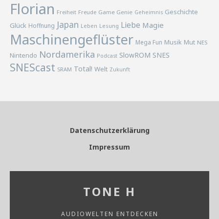
Florian
Geschichte
Freiheit
Freude
Game Genie
Geheimnis
Japan
Liebe
Magie
Glück
Hoffnung
Lesung
Leben
Maschinengeflüster
Musik
Mega Fun
Mut
NES
Nordamerika
SlowROM
SNES
Nintendo
Podcast
SNEScast
Total!
Welt
SRAM
Zukunft
Datenschutzerklärung
Impressum
TONE H
AUDIOWELTEN ENTDECKEN