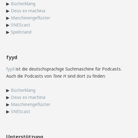
▶
Bücherklang
▶
Deus ex machina
▶
Maschinengeflüster
▶
SNEScast
▶
Spielstand
fyyd
fyyd
ist die deutschsprachige Suchmaschine für Podcasts.
Auch die Podcasts von
Tone H
sind dort zu finden:
▶
Bücherklang
▶
Deus ex machina
▶
Maschinengeflüster
▶
SNEScast
Unterstützung