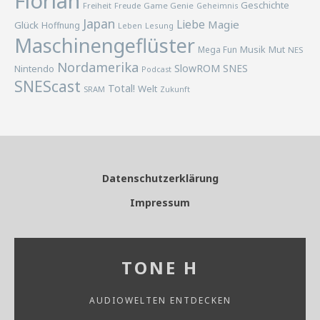
Florian
Geschichte
Freiheit
Freude
Game Genie
Geheimnis
Japan
Liebe
Magie
Glück
Hoffnung
Lesung
Leben
Maschinengeflüster
Musik
Mega Fun
Mut
NES
Nordamerika
SlowROM
SNES
Nintendo
Podcast
SNEScast
Total!
Welt
SRAM
Zukunft
Datenschutzerklärung
Impressum
TONE H
AUDIOWELTEN ENTDECKEN