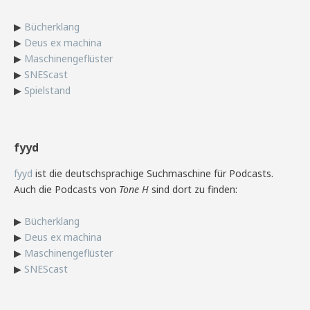
▶
Bücherklang
▶
Deus ex machina
▶
Maschinengeflüster
▶
SNEScast
▶
Spielstand
fyyd
fyyd
ist die deutschsprachige Suchmaschine für Podcasts.
Auch die Podcasts von
Tone H
sind dort zu finden:
▶
Bücherklang
▶
Deus ex machina
▶
Maschinengeflüster
▶
SNEScast