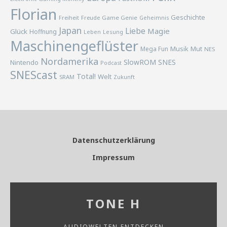
Florian
Geschichte
Freiheit
Freude
Game Genie
Geheimnis
Japan
Liebe
Magie
Glück
Hoffnung
Lesung
Leben
Maschinengeflüster
Musik
Mega Fun
Mut
NES
Nordamerika
SlowROM
SNES
Nintendo
Podcast
SNEScast
Total!
Welt
SRAM
Zukunft
Datenschutzerklärung
Impressum
TONE H
AUDIOWELTEN ENTDECKEN