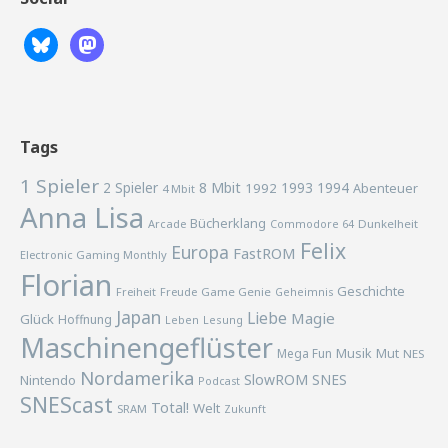
Tags
1 Spieler
2 Spieler
8 Mbit
1993
1994
1992
Abenteuer
4 Mbit
Anna Lisa
Bücherklang
Arcade
Commodore 64
Dunkelheit
Felix
Europa
FastROM
Electronic Gaming Monthly
Florian
Geschichte
Freiheit
Freude
Game Genie
Geheimnis
Japan
Liebe
Magie
Glück
Hoffnung
Lesung
Leben
Maschinengeflüster
Musik
Mega Fun
Mut
NES
Nordamerika
SlowROM
SNES
Nintendo
Podcast
SNEScast
Total!
Welt
SRAM
Zukunft