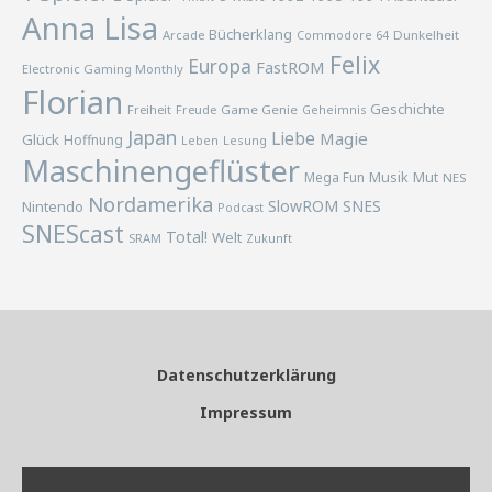
Anna Lisa
Bücherklang
Arcade
Commodore 64
Dunkelheit
Felix
Europa
FastROM
Electronic Gaming Monthly
Florian
Geschichte
Freiheit
Freude
Game Genie
Geheimnis
Japan
Liebe
Magie
Glück
Hoffnung
Lesung
Leben
Maschinengeflüster
Musik
Mega Fun
Mut
NES
Nordamerika
SlowROM
SNES
Nintendo
Podcast
SNEScast
Total!
Welt
SRAM
Zukunft
Datenschutzerklärung
Impressum