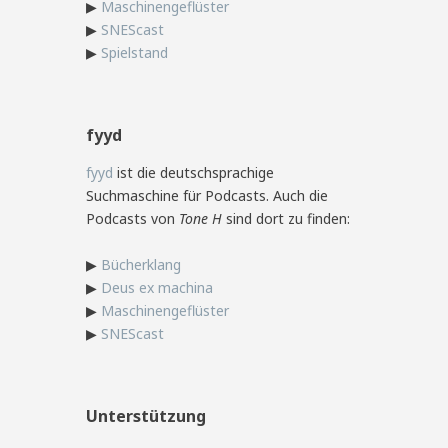
▶
Maschinengeflüster
▶
SNEScast
▶
Spielstand
fyyd
fyyd
ist die deutschsprachige
Suchmaschine für Podcasts. Auch die
Podcasts von
Tone H
sind dort zu finden:
▶
Bücherklang
▶
Deus ex machina
▶
Maschinengeflüster
▶
SNEScast
Unterstützung