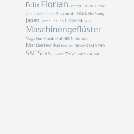
Florian
Felix
Freiheit
Freude
Game
Geschichte
Glück
Hoffnung
Genie
Geheimnis
Japan
Liebe
Magie
Lesung
Leben
Maschinengeflüster
Musik
Nintendo
Mega Fun
Mut
NES
Nordamerika
SlowROM
SNES
Podcast
SNEScast
Total!
Welt
SRAM
Zukunft