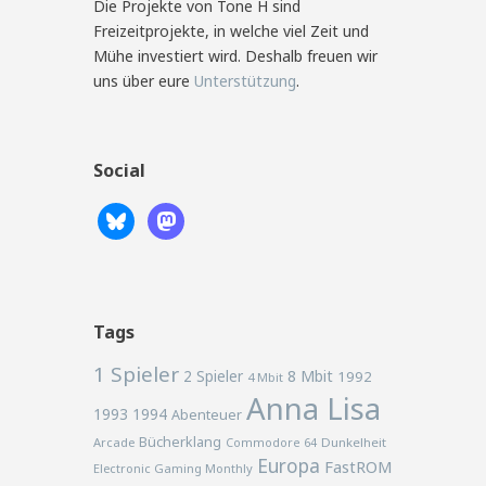
Die Projekte von Tone H sind
Freizeitprojekte, in welche viel Zeit und
Mühe investiert wird. Deshalb freuen wir
uns über eure
Unterstützung
.
Social
Tags
1 Spieler
2 Spieler
8 Mbit
1992
4 Mbit
Anna Lisa
1993
1994
Abenteuer
Bücherklang
Arcade
Commodore 64
Dunkelheit
Europa
FastROM
Electronic Gaming Monthly