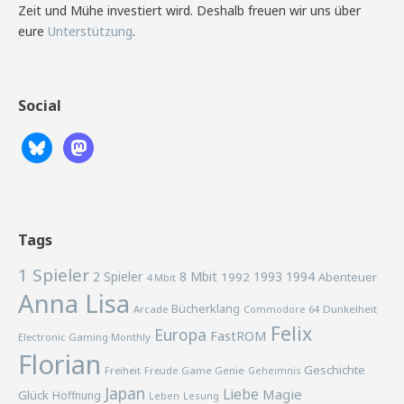
Zeit und Mühe investiert wird. Deshalb freuen wir uns über
eure
Unterstützung
.
Social
Tags
1 Spieler
2 Spieler
8 Mbit
1993
1994
1992
Abenteuer
4 Mbit
Anna Lisa
Bücherklang
Arcade
Commodore 64
Dunkelheit
Felix
Europa
FastROM
Electronic Gaming Monthly
Florian
Geschichte
Freiheit
Freude
Game Genie
Geheimnis
Japan
Liebe
Magie
Glück
Hoffnung
Lesung
Leben