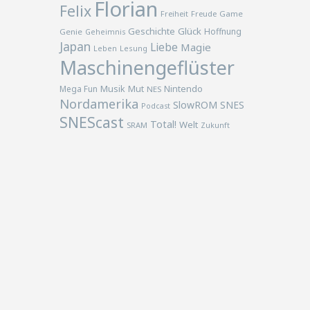
Florian
Felix
Freiheit
Freude
Game
Geschichte
Glück
Hoffnung
Genie
Geheimnis
Japan
Liebe
Magie
Lesung
Leben
Maschinengeflüster
Musik
Nintendo
Mega Fun
Mut
NES
Nordamerika
SlowROM
SNES
Podcast
SNEScast
Total!
Welt
SRAM
Zukunft