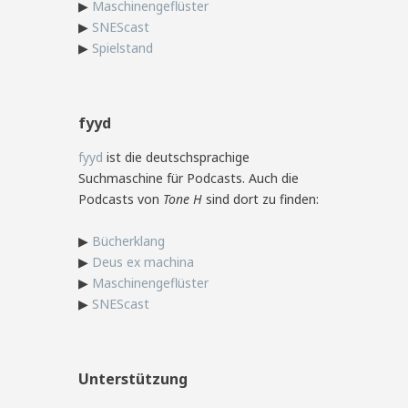
▶
Maschinengeflüster
▶
SNEScast
▶
Spielstand
fyyd
fyyd
ist die deutschsprachige
Suchmaschine für Podcasts. Auch die
Podcasts von
Tone H
sind dort zu finden:
▶
Bücherklang
▶
Deus ex machina
▶
Maschinengeflüster
▶
SNEScast
Unterstützung