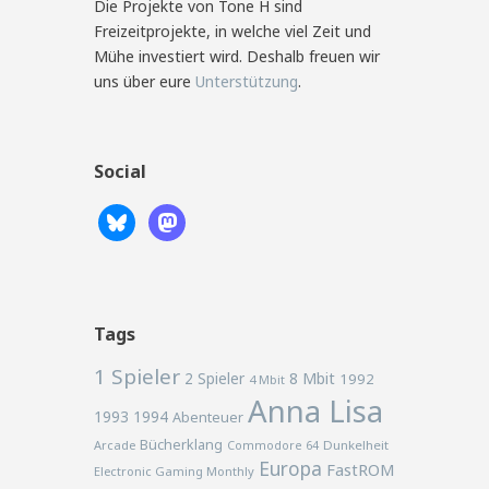
Die Projekte von Tone H sind
Freizeitprojekte, in welche viel Zeit und
Mühe investiert wird. Deshalb freuen wir
uns über eure
Unterstützung
.
Social
Tags
1 Spieler
2 Spieler
8 Mbit
1992
4 Mbit
Anna Lisa
1993
1994
Abenteuer
Bücherklang
Arcade
Commodore 64
Dunkelheit
Europa
FastROM
Electronic Gaming Monthly