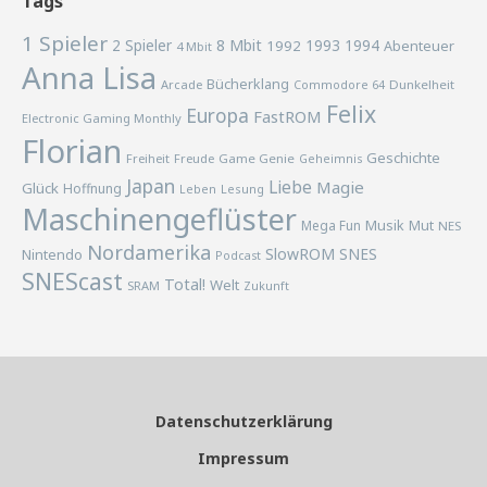
Tags
1 Spieler
2 Spieler
8 Mbit
1993
1994
1992
Abenteuer
4 Mbit
Anna Lisa
Bücherklang
Arcade
Commodore 64
Dunkelheit
Felix
Europa
FastROM
Electronic Gaming Monthly
Florian
Geschichte
Freiheit
Freude
Game Genie
Geheimnis
Japan
Liebe
Magie
Glück
Hoffnung
Lesung
Leben
Maschinengeflüster
Musik
Mega Fun
Mut
NES
Nordamerika
SlowROM
SNES
Nintendo
Podcast
SNEScast
Total!
Welt
SRAM
Zukunft
Datenschutzerklärung
Impressum