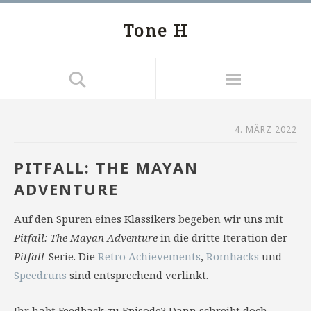
Tone H
4. MÄRZ 2022
PITFALL: THE MAYAN
ADVENTURE
Auf den Spuren eines Klassikers begeben wir uns mit
Pitfall: The Mayan Adventure
in die dritte Iteration der
Pitfall
-Serie. Die
Retro Achievements
,
Romhacks
und
Speedruns
sind entsprechend verlinkt.
Ihr habt Feedback zu Episode? Dann schreibt doch