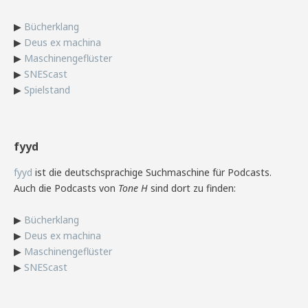
▶
Bücherklang
▶
Deus ex machina
▶
Maschinengeflüster
▶
SNEScast
▶
Spielstand
fyyd
fyyd
ist die deutschsprachige Suchmaschine für Podcasts.
Auch die Podcasts von
Tone H
sind dort zu finden:
▶
Bücherklang
▶
Deus ex machina
▶
Maschinengeflüster
▶
SNEScast