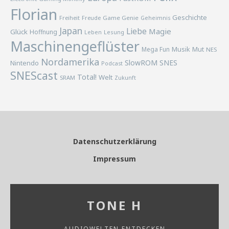
Florian
Geschichte
Freiheit
Freude
Game Genie
Geheimnis
Japan
Liebe
Magie
Glück
Hoffnung
Lesung
Leben
Maschinengeflüster
Musik
Mega Fun
Mut
NES
Nordamerika
SlowROM
SNES
Nintendo
Podcast
SNEScast
Total!
Welt
SRAM
Zukunft
Datenschutzerklärung
Impressum
TONE H
AUDIOWELTEN ENTDECKEN