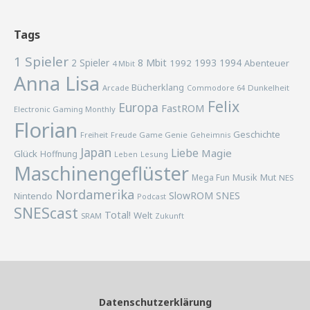
Tags
1 Spieler
2 Spieler
8 Mbit
1993
1994
1992
Abenteuer
4 Mbit
Anna Lisa
Bücherklang
Arcade
Commodore 64
Dunkelheit
Felix
Europa
FastROM
Electronic Gaming Monthly
Florian
Geschichte
Freiheit
Freude
Game Genie
Geheimnis
Japan
Liebe
Magie
Glück
Hoffnung
Lesung
Leben
Maschinengeflüster
Musik
Mega Fun
Mut
NES
Nordamerika
SlowROM
SNES
Nintendo
Podcast
SNEScast
Total!
Welt
SRAM
Zukunft
Datenschutzerklärung