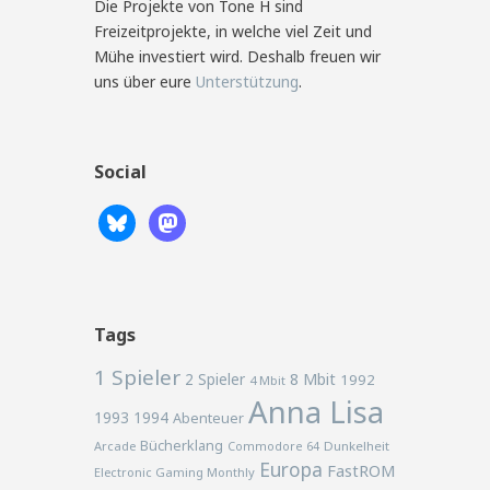
Die Projekte von Tone H sind
Freizeitprojekte, in welche viel Zeit und
Mühe investiert wird. Deshalb freuen wir
uns über eure
Unterstützung
.
Social
Tags
1 Spieler
2 Spieler
8 Mbit
1992
4 Mbit
Anna Lisa
1993
1994
Abenteuer
Bücherklang
Arcade
Commodore 64
Dunkelheit
Europa
FastROM
Electronic Gaming Monthly