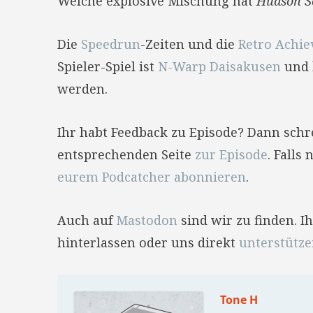
Welche explosive Mischung hat
Hudson S
Die
Speedrun
-Zeiten und die
Retro Achi
Spieler-Spiel ist
N-Warp Daisakusen
und
werden.
Ihr habt Feedback zu Episode? Dann sch
entsprechenden Seite
zur Episode
. Falls
eurem Podcatcher abonnieren
.
Auch auf
Mastodon
sind wir zu finden. 
hinterlassen oder uns direkt
unterstütz