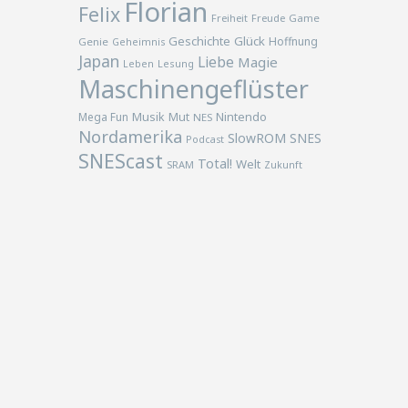
Florian
Felix
Freiheit
Freude
Game
Geschichte
Glück
Hoffnung
Genie
Geheimnis
Japan
Liebe
Magie
Lesung
Leben
Maschinengeflüster
Musik
Nintendo
Mega Fun
Mut
NES
Nordamerika
SlowROM
SNES
Podcast
SNEScast
Total!
Welt
SRAM
Zukunft