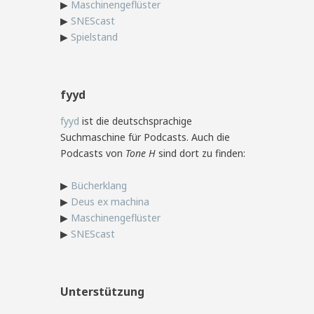
▶
Maschinengeflüster
▶
SNEScast
▶
Spielstand
fyyd
fyyd
ist die deutschsprachige
Suchmaschine für Podcasts. Auch die
Podcasts von
Tone H
sind dort zu finden:
▶
Bücherklang
▶
Deus ex machina
▶
Maschinengeflüster
▶
SNEScast
Unterstützung