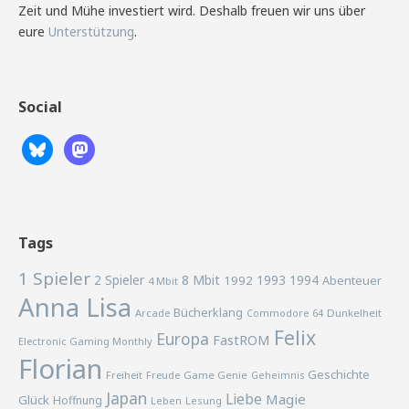
Zeit und Mühe investiert wird. Deshalb freuen wir uns über
eure
Unterstützung
.
Social
Tags
1 Spieler
2 Spieler
8 Mbit
1993
1994
1992
Abenteuer
4 Mbit
Anna Lisa
Bücherklang
Arcade
Commodore 64
Dunkelheit
Felix
Europa
FastROM
Electronic Gaming Monthly
Florian
Geschichte
Freiheit
Freude
Game Genie
Geheimnis
Japan
Liebe
Magie
Glück
Hoffnung
Lesung
Leben