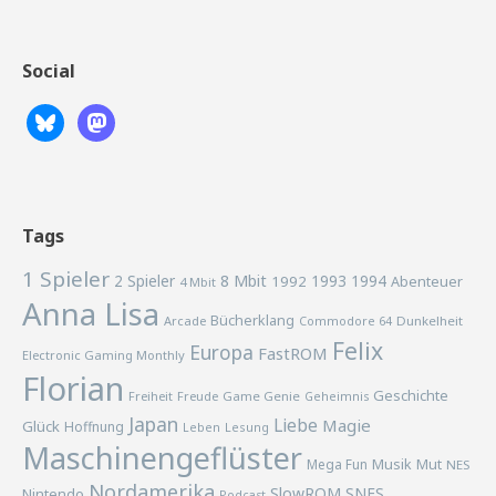
Social
Tags
1 Spieler
2 Spieler
8 Mbit
1993
1994
1992
Abenteuer
4 Mbit
Anna Lisa
Bücherklang
Arcade
Commodore 64
Dunkelheit
Felix
Europa
FastROM
Electronic Gaming Monthly
Florian
Geschichte
Freiheit
Freude
Game Genie
Geheimnis
Japan
Liebe
Magie
Glück
Hoffnung
Lesung
Leben
Maschinengeflüster
Musik
Mega Fun
Mut
NES
Nordamerika
SlowROM
SNES
Nintendo
Podcast