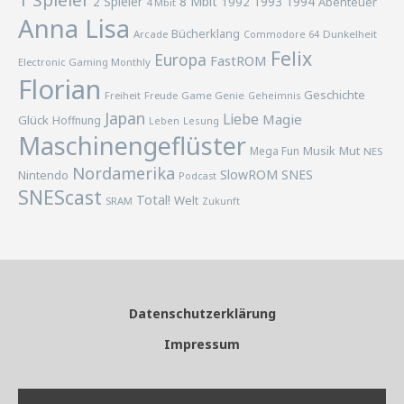
1 Spieler
2 Spieler
8 Mbit
1993
1994
1992
Abenteuer
4 Mbit
Anna Lisa
Bücherklang
Arcade
Commodore 64
Dunkelheit
Felix
Europa
FastROM
Electronic Gaming Monthly
Florian
Geschichte
Freiheit
Freude
Game Genie
Geheimnis
Japan
Liebe
Magie
Glück
Hoffnung
Lesung
Leben
Maschinengeflüster
Musik
Mega Fun
Mut
NES
Nordamerika
SlowROM
SNES
Nintendo
Podcast
SNEScast
Total!
Welt
SRAM
Zukunft
Datenschutzerklärung
Impressum