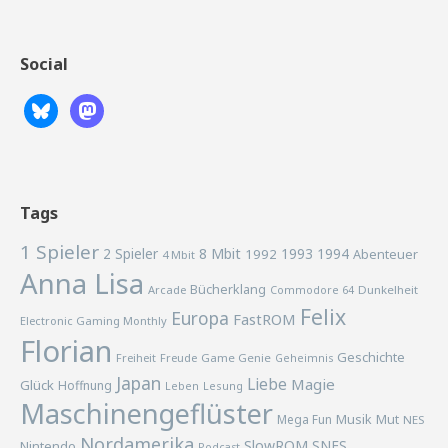
Social
Tags
1 Spieler
2 Spieler
8 Mbit
1993
1994
1992
Abenteuer
4 Mbit
Anna Lisa
Bücherklang
Arcade
Commodore 64
Dunkelheit
Felix
Europa
FastROM
Electronic Gaming Monthly
Florian
Geschichte
Freiheit
Freude
Game Genie
Geheimnis
Japan
Liebe
Magie
Glück
Hoffnung
Lesung
Leben
Maschinengeflüster
Musik
Mega Fun
Mut
NES
Nordamerika
SlowROM
SNES
Nintendo
Podcast