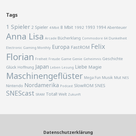
Tags
1 Spieler
2 Spieler
8 Mbit
1993
1994
1992
Abenteuer
4 Mbit
Anna Lisa
Bücherklang
Arcade
Commodore 64
Dunkelheit
Felix
Europa
FastROM
Electronic Gaming Monthly
Florian
Geschichte
Freiheit
Freude
Game Genie
Geheimnis
Japan
Liebe
Magie
Glück
Hoffnung
Lesung
Leben
Maschinengeflüster
Musik
Mega Fun
Mut
NES
Nordamerika
SlowROM
SNES
Nintendo
Podcast
SNEScast
Total!
Welt
SRAM
Zukunft
Datenschutzerklärung