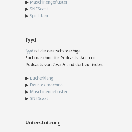
▶
Maschinengeflüster
▶
SNEScast
▶
Spielstand
fyyd
fyyd
ist die deutschsprachige
Suchmaschine für Podcasts. Auch die
Podcasts von
Tone H
sind dort zu finden:
▶
Bücherklang
▶
Deus ex machina
▶
Maschinengeflüster
▶
SNEScast
Unterstützung