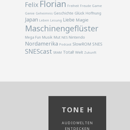
Florian
Felix
Freiheit
Freude
Game
Geschichte
Glück
Hoffnung
Genie
Geheimnis
Japan
Liebe
Magie
Lesung
Leben
Maschinengeflüster
Musik
Nintendo
Mega Fun
Mut
NES
Nordamerika
SlowROM
SNES
Podcast
SNEScast
Total!
Welt
SRAM
Zukunft
TONE H
AUDIOWELTEN
ENTDECKEN