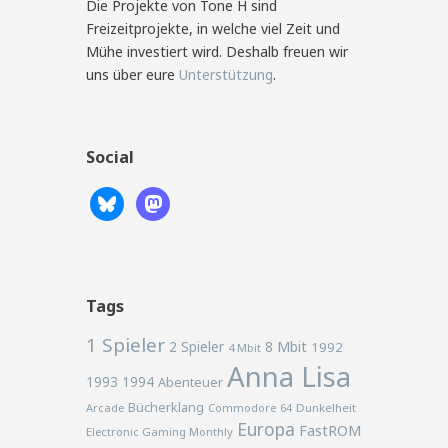
Die Projekte von Tone H sind
Freizeitprojekte, in welche viel Zeit und
Mühe investiert wird. Deshalb freuen wir
uns über eure
Unterstützung
.
Social
Tags
1 Spieler
2 Spieler
8 Mbit
1992
4 Mbit
Anna Lisa
1993
1994
Abenteuer
Bücherklang
Arcade
Commodore 64
Dunkelheit
Europa
FastROM
Electronic Gaming Monthly