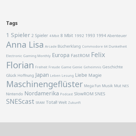
Tags
1 Spieler
2 Spieler
8 Mbit
1993
1994
1992
Abenteuer
4 Mbit
Anna Lisa
Bücherklang
Arcade
Commodore 64
Dunkelheit
Felix
Europa
FastROM
Electronic Gaming Monthly
Florian
Geschichte
Freiheit
Freude
Game Genie
Geheimnis
Japan
Liebe
Magie
Glück
Hoffnung
Lesung
Leben
Maschinengeflüster
Musik
Mega Fun
Mut
NES
Nordamerika
SlowROM
SNES
Nintendo
Podcast
SNEScast
Total!
Welt
SRAM
Zukunft