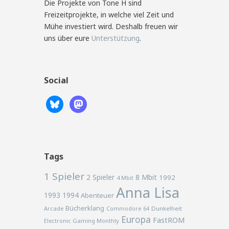
Die Projekte von Tone H sind
Freizeitprojekte, in welche viel Zeit und
Mühe investiert wird. Deshalb freuen wir
uns über eure
Unterstützung
.
Social
Tags
1 Spieler
2 Spieler
8 Mbit
1992
4 Mbit
Anna Lisa
1993
1994
Abenteuer
Bücherklang
Arcade
Commodore 64
Dunkelheit
Europa
FastROM
Electronic Gaming Monthly