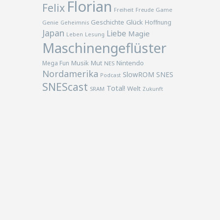
Florian
Felix
Freiheit
Freude
Game
Geschichte
Glück
Hoffnung
Genie
Geheimnis
Japan
Liebe
Magie
Lesung
Leben
Maschinengeflüster
Musik
Nintendo
Mega Fun
Mut
NES
Nordamerika
SlowROM
SNES
Podcast
SNEScast
Total!
Welt
SRAM
Zukunft