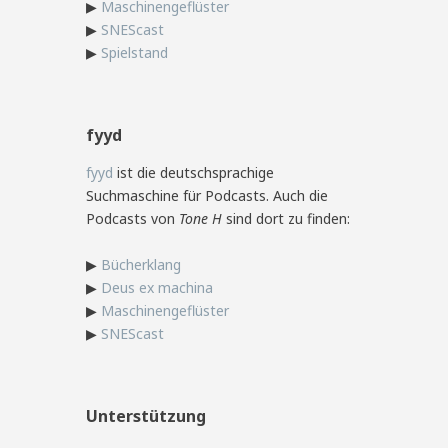
▶
Maschinengeflüster
▶
SNEScast
▶
Spielstand
fyyd
fyyd
ist die deutschsprachige
Suchmaschine für Podcasts. Auch die
Podcasts von
Tone H
sind dort zu finden:
▶
Bücherklang
▶
Deus ex machina
▶
Maschinengeflüster
▶
SNEScast
Unterstützung