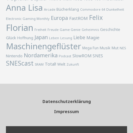
Anna Lisa
Bücherklang
Arcade
Commodore 64
Dunkelheit
Felix
Europa
FastROM
Electronic Gaming Monthly
Florian
Geschichte
Freiheit
Freude
Game Genie
Geheimnis
Japan
Liebe
Magie
Glück
Hoffnung
Lesung
Leben
Maschinengeflüster
Musik
Mega Fun
Mut
NES
Nordamerika
SlowROM
SNES
Nintendo
Podcast
SNEScast
Total!
Welt
SRAM
Zukunft
Datenschutzerklärung
Impressum