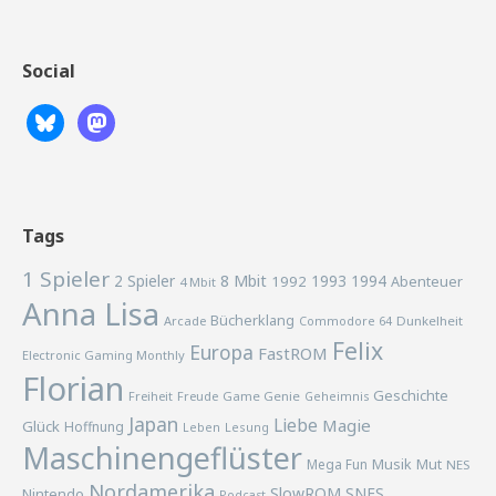
Social
Tags
1 Spieler
2 Spieler
8 Mbit
1993
1994
1992
Abenteuer
4 Mbit
Anna Lisa
Bücherklang
Arcade
Commodore 64
Dunkelheit
Felix
Europa
FastROM
Electronic Gaming Monthly
Florian
Geschichte
Freiheit
Freude
Game Genie
Geheimnis
Japan
Liebe
Magie
Glück
Hoffnung
Lesung
Leben
Maschinengeflüster
Musik
Mega Fun
Mut
NES
Nordamerika
SlowROM
SNES
Nintendo
Podcast