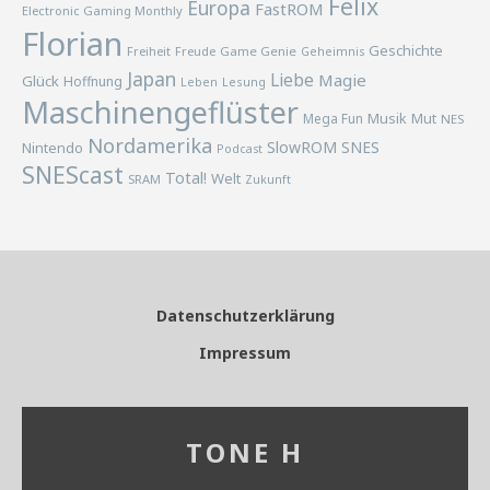
Felix
Europa
FastROM
Electronic Gaming Monthly
Florian
Geschichte
Freiheit
Freude
Game Genie
Geheimnis
Japan
Liebe
Magie
Glück
Hoffnung
Lesung
Leben
Maschinengeflüster
Musik
Mega Fun
Mut
NES
Nordamerika
SlowROM
SNES
Nintendo
Podcast
SNEScast
Total!
Welt
SRAM
Zukunft
Datenschutzerklärung
Impressum
TONE H