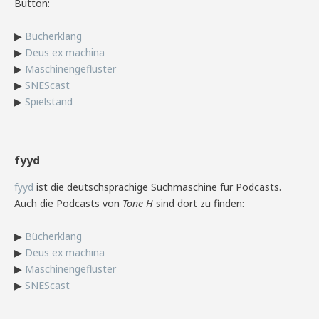
Button:
▶
Bücherklang
▶
Deus ex machina
▶
Maschinengeflüster
▶
SNEScast
▶
Spielstand
fyyd
fyyd
ist die deutschsprachige Suchmaschine für Podcasts.
Auch die Podcasts von
Tone H
sind dort zu finden:
▶
Bücherklang
▶
Deus ex machina
▶
Maschinengeflüster
▶
SNEScast