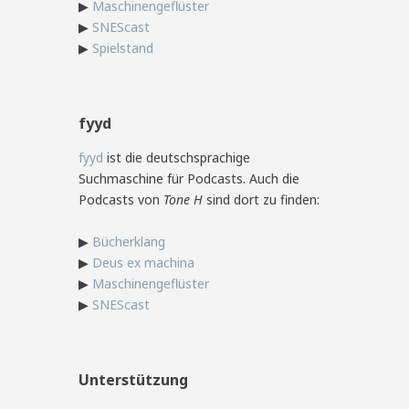
▶
Maschinengeflüster
▶
SNEScast
▶
Spielstand
fyyd
fyyd
ist die deutschsprachige
Suchmaschine für Podcasts. Auch die
Podcasts von
Tone H
sind dort zu finden:
▶
Bücherklang
▶
Deus ex machina
▶
Maschinengeflüster
▶
SNEScast
Unterstützung