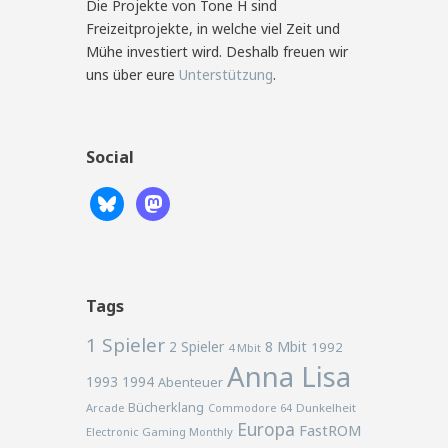
Die Projekte von Tone H sind
Freizeitprojekte, in welche viel Zeit und
Mühe investiert wird. Deshalb freuen wir
uns über eure
Unterstützung
.
Social
Tags
1 Spieler
2 Spieler
8 Mbit
1992
4 Mbit
Anna Lisa
1993
1994
Abenteuer
Bücherklang
Arcade
Commodore 64
Dunkelheit
Europa
FastROM
Electronic Gaming Monthly