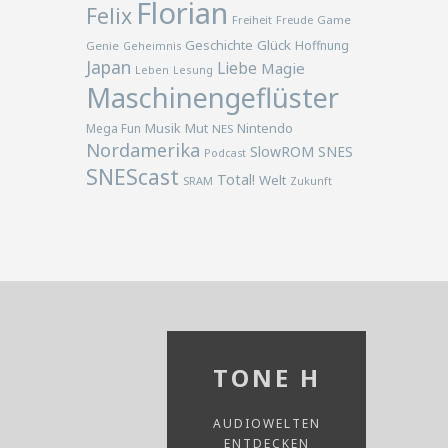
Florian
Felix
Freiheit
Freude
Game
Geschichte
Glück
Hoffnung
Genie
Geheimnis
Japan
Liebe
Magie
Lesung
Leben
Maschinengeflüster
Musik
Nintendo
Mega Fun
Mut
NES
Nordamerika
SlowROM
SNES
Podcast
SNEScast
Total!
Welt
SRAM
Zukunft
TONE H
AUDIOWELTEN
ENTDECKEN