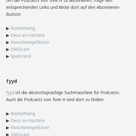
Um die Podcasts von
Tone H
zu abonnieren, folge den
entsprechenden Links und klicke dort auf den Abonnieren-
Button:
▶
Bücherklang
▶
Deus ex machina
▶
Maschinengeflüster
▶
SNEScast
▶
Spielstand
fyyd
fyyd
ist die deutschsprachige Suchmaschine für Podcasts.
Auch die Podcasts von
Tone H
sind dort zu finden:
▶
Bücherklang
▶
Deus ex machina
▶
Maschinengeflüster
▶
SNEScast