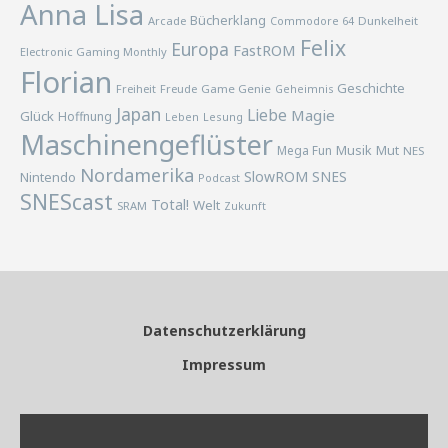
Anna Lisa
Bücherklang
Arcade
Commodore 64
Dunkelheit
Felix
Europa
FastROM
Electronic Gaming Monthly
Florian
Geschichte
Freiheit
Freude
Game Genie
Geheimnis
Japan
Liebe
Magie
Glück
Hoffnung
Lesung
Leben
Maschinengeflüster
Musik
Mega Fun
Mut
NES
Nordamerika
SlowROM
SNES
Nintendo
Podcast
SNEScast
Total!
Welt
SRAM
Zukunft
Datenschutzerklärung
Impressum