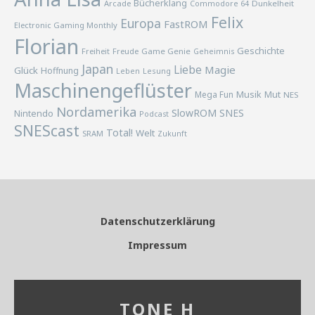
Bücherklang
Arcade
Commodore 64
Dunkelheit
Felix
Europa
FastROM
Electronic Gaming Monthly
Florian
Geschichte
Freiheit
Freude
Game Genie
Geheimnis
Japan
Liebe
Magie
Glück
Hoffnung
Lesung
Leben
Maschinengeflüster
Musik
Mega Fun
Mut
NES
Nordamerika
SlowROM
SNES
Nintendo
Podcast
SNEScast
Total!
Welt
SRAM
Zukunft
Datenschutzerklärung
Impressum
TONE H