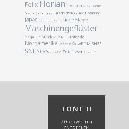
Florian
Felix
Freiheit
Freude
Game
Geschichte
Glück
Hoffnung
Genie
Geheimnis
Japan
Liebe
Magie
Lesung
Leben
Maschinengeflüster
Musik
Nintendo
Mega Fun
Mut
NES
Nordamerika
SlowROM
SNES
Podcast
SNEScast
Total!
Welt
SRAM
Zukunft
TONE H
AUDIOWELTEN
ENTDECKEN