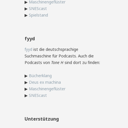
▶
Maschinengeflüster
▶
SNEScast
▶
Spielstand
fyyd
fyyd
ist die deutschsprachige
Suchmaschine für Podcasts. Auch die
Podcasts von
Tone H
sind dort zu finden:
▶
Bücherklang
▶
Deus ex machina
▶
Maschinengeflüster
▶
SNEScast
Unterstützung