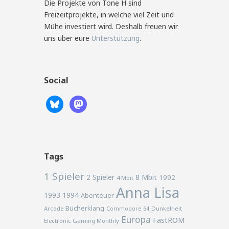
Die Projekte von Tone H sind
Freizeitprojekte, in welche viel Zeit und
Mühe investiert wird. Deshalb freuen wir
uns über eure
Unterstützung
.
Social
Tags
1 Spieler
2 Spieler
8 Mbit
1992
4 Mbit
Anna Lisa
1993
1994
Abenteuer
Bücherklang
Arcade
Commodore 64
Dunkelheit
Europa
FastROM
Electronic Gaming Monthly