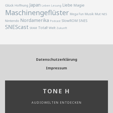
Japan
Liebe
Magie
Glück
Hoffnung
Lesung
Leben
Maschinengeflüster
Musik
Mega Fun
Mut
NES
Nordamerika
SlowROM
SNES
Nintendo
Podcast
SNEScast
Total!
Welt
SRAM
Zukunft
Datenschutzerklärung
Impressum
TONE H
AUDIOWELTEN ENTDECKEN