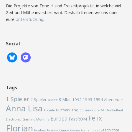
Die Projekte von Tone H sind Freizeitprojekte, in welche viel
Zeit und Mühe investiert wird. Deshalb freuen wir uns über
eure
Unterstützung
.
Social
Tags
1 Spieler
2 Spieler
8 Mbit
1993
1994
1992
Abenteuer
4 Mbit
Anna Lisa
Bücherklang
Arcade
Commodore 64
Dunkelheit
Felix
Europa
FastROM
Electronic Gaming Monthly
Florian
Geschichte
Freiheit
Freude
Game Genie
Geheimnis