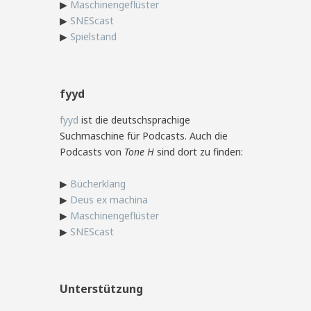
▶
Maschinengeflüster
▶
SNEScast
▶
Spielstand
fyyd
fyyd
ist die deutschsprachige
Suchmaschine für Podcasts. Auch die
Podcasts von
Tone H
sind dort zu finden:
▶
Bücherklang
▶
Deus ex machina
▶
Maschinengeflüster
▶
SNEScast
Unterstützung