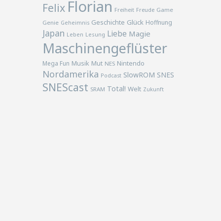
Florian
Felix
Freiheit
Freude
Game
Geschichte
Glück
Hoffnung
Genie
Geheimnis
Japan
Liebe
Magie
Lesung
Leben
Maschinengeflüster
Musik
Nintendo
Mega Fun
Mut
NES
Nordamerika
SlowROM
SNES
Podcast
SNEScast
Total!
Welt
SRAM
Zukunft