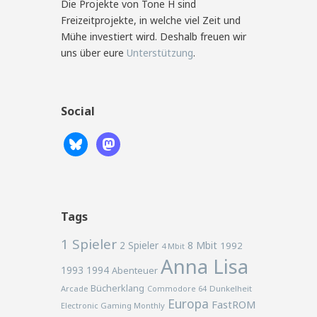
Die Projekte von Tone H sind
Freizeitprojekte, in welche viel Zeit und
Mühe investiert wird. Deshalb freuen wir
uns über eure
Unterstützung
.
Social
Tags
1 Spieler
2 Spieler
8 Mbit
1992
4 Mbit
Anna Lisa
1993
1994
Abenteuer
Bücherklang
Arcade
Commodore 64
Dunkelheit
Europa
FastROM
Electronic Gaming Monthly