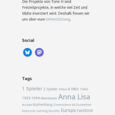
Die Projekte von Tone H sind
Freizeitprojekte, in welche viel Zeit und
Mühe investiert wird. Deshalb freuen wir
uns über eure
Unterstützung
.
Social
Tags
1 Spieler
2 Spieler
8 Mbit
1992
4 Mbit
Anna Lisa
1993
1994
Abenteuer
Bücherklang
Arcade
Commodore 64
Dunkelheit
Europa
FastROM
Electronic Gaming Monthly