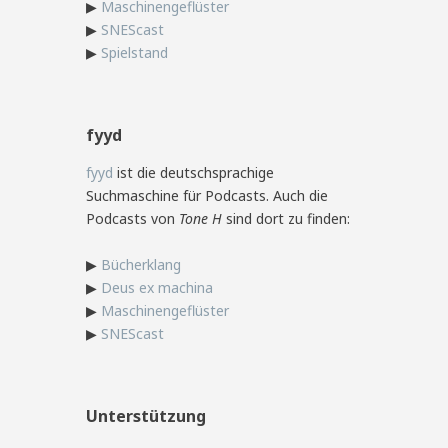
▶
Maschinengeflüster
▶
SNEScast
▶
Spielstand
fyyd
fyyd
ist die deutschsprachige
Suchmaschine für Podcasts. Auch die
Podcasts von
Tone H
sind dort zu finden:
▶
Bücherklang
▶
Deus ex machina
▶
Maschinengeflüster
▶
SNEScast
Unterstützung