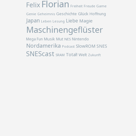
Florian
Felix
Freiheit
Freude
Game
Geschichte
Glück
Hoffnung
Genie
Geheimnis
Japan
Liebe
Magie
Lesung
Leben
Maschinengeflüster
Musik
Nintendo
Mega Fun
Mut
NES
Nordamerika
SlowROM
SNES
Podcast
SNEScast
Total!
Welt
SRAM
Zukunft