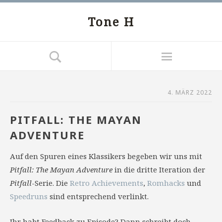
Tone H
4. MÄRZ 2022
PITFALL: THE MAYAN
ADVENTURE
Auf den Spuren eines Klassikers begeben wir uns mit
Pitfall: The Mayan Adventure
in die dritte Iteration der
Pitfall
-Serie. Die
Retro Achievements
,
Romhacks
und
Speedruns
sind entsprechend verlinkt.
Ihr habt Feedback zu Episode? Dann schreibt doch