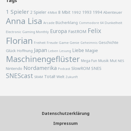
Tags
1 Spieler
2 Spieler
8 Mbit
1993
1994
1992
Abenteuer
4 Mbit
Anna Lisa
Bücherklang
Arcade
Commodore 64
Dunkelheit
Felix
Europa
FastROM
Electronic Gaming Monthly
Florian
Geschichte
Freiheit
Freude
Game Genie
Geheimnis
Japan
Liebe
Magie
Glück
Hoffnung
Lesung
Leben
Maschinengeflüster
Musik
Mega Fun
Mut
NES
Nordamerika
SlowROM
SNES
Nintendo
Podcast
SNEScast
Total!
Welt
SRAM
Zukunft
Datenschutzerklärung
Impressum