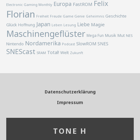
Felix
Europa
FastROM
Electronic Gaming Monthly
Florian
Geschichte
Freiheit
Freude
Game Genie
Geheimnis
Japan
Liebe
Magie
Glück
Hoffnung
Lesung
Leben
Maschinengeflüster
Musik
Mega Fun
Mut
NES
Nordamerika
SlowROM
SNES
Nintendo
Podcast
SNEScast
Total!
Welt
SRAM
Zukunft
Datenschutzerklärung
Impressum
TONE H