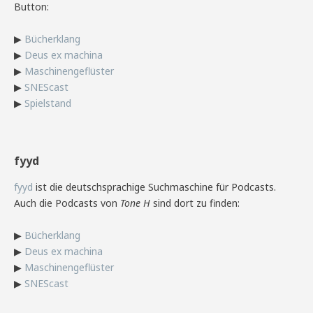
Button:
▶
Bücherklang
▶
Deus ex machina
▶
Maschinengeflüster
▶
SNEScast
▶
Spielstand
fyyd
fyyd
ist die deutschsprachige Suchmaschine für Podcasts.
Auch die Podcasts von
Tone H
sind dort zu finden:
▶
Bücherklang
▶
Deus ex machina
▶
Maschinengeflüster
▶
SNEScast