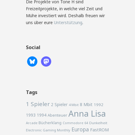
Die Projekte von Tone H sind
Freizeitprojekte, in welche viel Zeit und
Mühe investiert wird. Deshalb freuen wir
uns über eure
Unterstützung
.
Social
Tags
1 Spieler
2 Spieler
8 Mbit
1992
4 Mbit
Anna Lisa
1993
1994
Abenteuer
Bücherklang
Arcade
Commodore 64
Dunkelheit
Europa
FastROM
Electronic Gaming Monthly