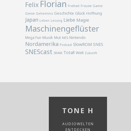
Florian
Felix
Freiheit
Freude
Game
Geschichte
Glück
Hoffnung
Genie
Geheimnis
Japan
Liebe
Magie
Lesung
Leben
Maschinengeflüster
Musik
Nintendo
Mega Fun
Mut
NES
Nordamerika
SlowROM
SNES
Podcast
SNEScast
Total!
Welt
SRAM
Zukunft
TONE H
AUDIOWELTEN
ENTDECKEN