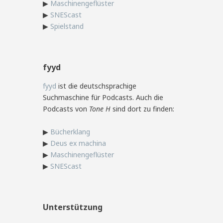
▶
Maschinengeflüster
▶
SNEScast
▶
Spielstand
fyyd
fyyd
ist die deutschsprachige
Suchmaschine für Podcasts. Auch die
Podcasts von
Tone H
sind dort zu finden:
▶
Bücherklang
▶
Deus ex machina
▶
Maschinengeflüster
▶
SNEScast
Unterstützung