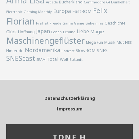
Anna Lisa
Bücherklang
Arcade
Commodore 64
Dunkelheit
Felix
Europa
FastROM
Electronic Gaming Monthly
Florian
Geschichte
Freiheit
Freude
Game Genie
Geheimnis
Japan
Liebe
Magie
Glück
Hoffnung
Lesung
Leben
Maschinengeflüster
Musik
Mega Fun
Mut
NES
Nordamerika
SlowROM
SNES
Nintendo
Podcast
SNEScast
Total!
Welt
SRAM
Zukunft
Datenschutzerklärung
Impressum
TONE H